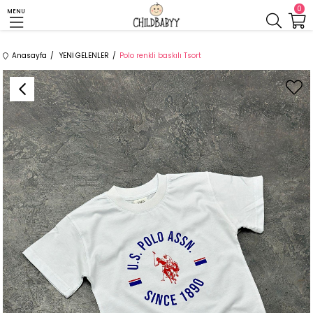
0
MENU
Anasayfa
YENİ GELENLER
Polo renkli baskılı Tsort