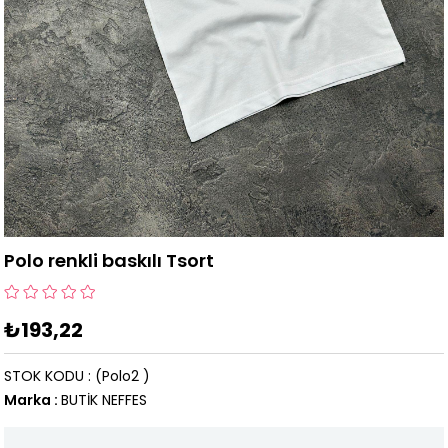
Polo renkli baskılı Tsort
₺193,22
STOK KODU
(Polo2 )
Marka
:
BUTİK NEFFES