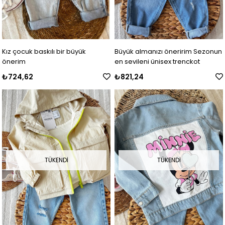
Kız çocuk baskılı bir büyük
Büyük almanızı öneririm Sezonun
önerim
en sevileni ünisex trenckot
₺724,62
₺821,24
TÜKENDI
TÜKENDI