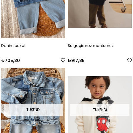
Denim ceket
Su geçirmez montumuz
₺705,30
₺917,85
TÜKENDI
TÜKENDI