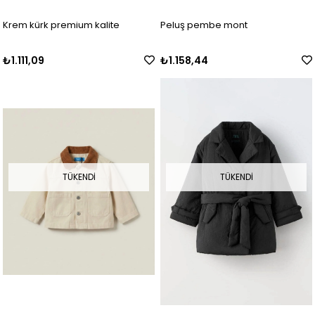
Krem kürk premium kalite
Peluş pembe mont
₺1.111,09
₺1.158,44
TÜKENDI
TÜKENDI