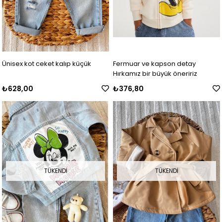
Ünisex kot ceket kalıp küçük
Fermuar ve kapson detay
Hırkamız bir büyük öneririz
₺628,00
₺376,80
TÜKENDI
TÜKENDI