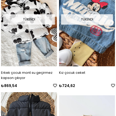
TÜKENDI
TÜKENDI
Erkek çocuk mont su geçirmez
Kız çocuk ceket
kapson çıkıyor
₺869,54
₺724,62