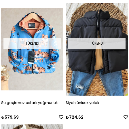
TÜKENDI
TÜKENDI
Su geçirmez astarlı yağmurluk
Siyah ünisex yelek
₺579,69
₺724,62