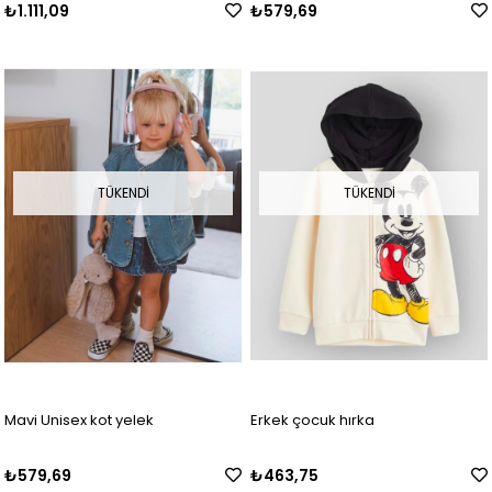
₺1.111,09
₺579,69
TÜKENDI
TÜKENDI
Mavi Unisex kot yelek
Erkek çocuk hırka
₺579,69
₺463,75