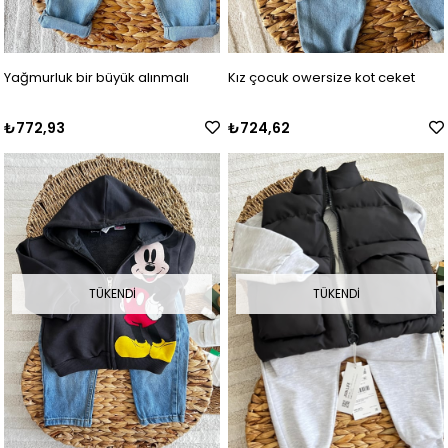
Yağmurluk bir büyük alınmalı
Kız çocuk owersize kot ceket
₺772,93
₺724,62
TÜKENDI
TÜKENDI