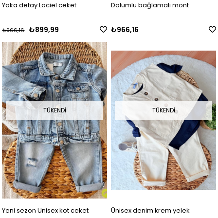
Yaka detay Laciel ceket
Dolumlu bağlamalı mont
₺899,99
₺966,16
₺966,16
TÜKENDI
TÜKENDI
Yeni sezon Unisex kot ceket
Ünisex denim krem yelek