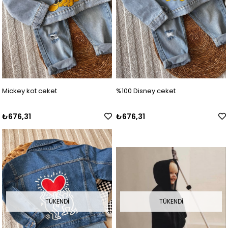
Mickey kot ceket
%100 Disney ceket
₺676,31
₺676,31
TÜKENDI
TÜKENDI