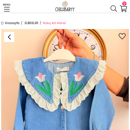
0
MENU
Anasayfa
ELBİSELER
Nakış kot elbise