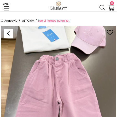
0
MENU
Anasayfa
ALT GİYİM
Laciel Pembe balon kot