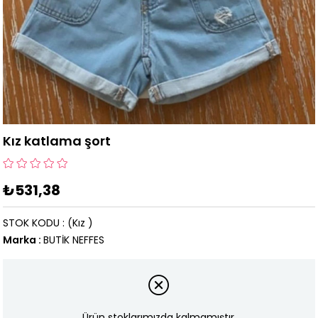
Kız katlama şort
₺531,38
STOK KODU
(Kız )
Marka
:
BUTİK NEFFES
Ürün stoklarımızda kalmamıştır.