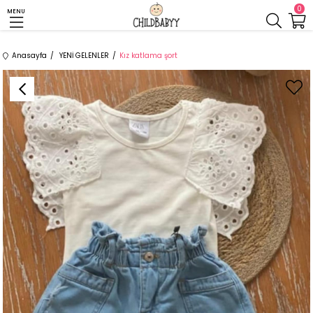
0
MENU
Anasayfa
YENİ GELENLER
Kız katlama şort