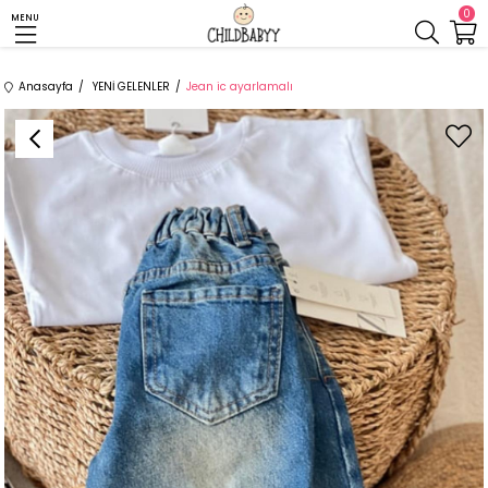
0
MENU
Anasayfa
YENİ GELENLER
Jean ic ayarlamalı