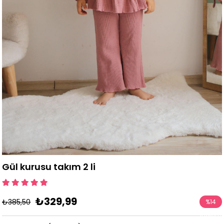
Gül kurusu takım 2 li
₺329,99
₺385,50
%
14
İndirim