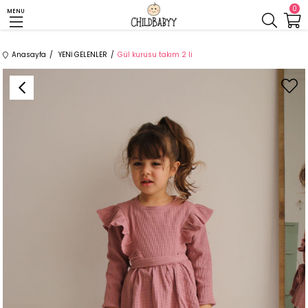
0
MENU
Anasayfa
YENİ GELENLER
Gül kurusu takım 2 li