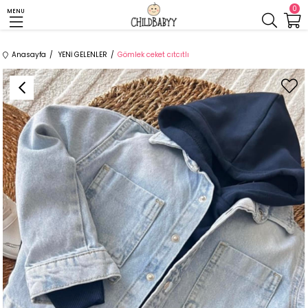
0
MENU
Anasayfa
YENİ GELENLER
Gömlek ceket cıtcıtlı