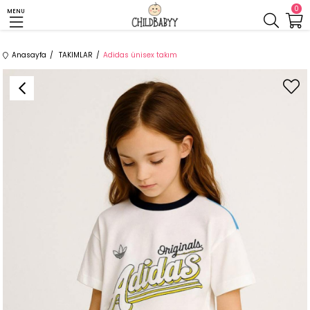
0
MENU
Anasayfa
TAKIMLAR
Adidas ünisex takım